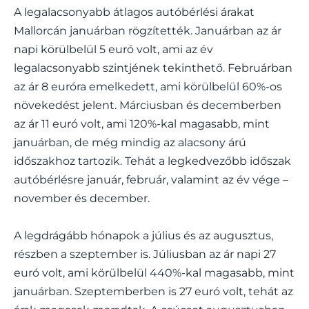
A legalacsonyabb átlagos autóbérlési árakat
Mallorcán januárban rögzítették. Januárban az ár
napi körülbelül 5 euró volt, ami az év
legalacsonyabb szintjének tekinthető. Februárban
az ár 8 euróra emelkedett, ami körülbelül 60%-os
növekedést jelent. Márciusban és decemberben
az ár 11 euró volt, ami 120%-kal magasabb, mint
januárban, de még mindig az alacsony árú
időszakhoz tartozik. Tehát a legkedvezőbb időszak
autóbérlésre január, február, valamint az év vége –
november és december.
A legdrágább hónapok a július és az augusztus,
részben a szeptember is. Júliusban az ár napi 27
euró volt, ami körülbelül 440%-kal magasabb, mint
januárban. Szeptemberben is 27 euró volt, tehát az