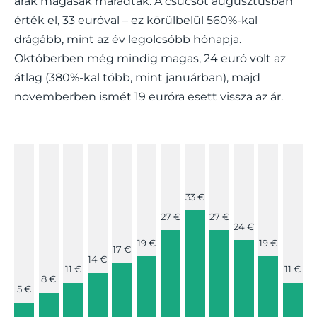
árak magasak maradtak. A csúcsot augusztusban
érték el, 33 euróval – ez körülbelül 560%-kal
drágább, mint az év legolcsóbb hónapja.
Októberben még mindig magas, 24 euró volt az
átlag (380%-kal több, mint januárban), majd
novemberben ismét 19 euróra esett vissza az ár.
33 €
27 €
27 €
24 €
19 €
19 €
17 €
14 €
11 €
11 €
8 €
5 €