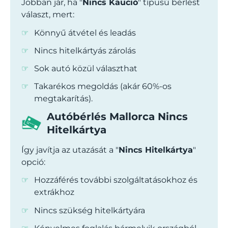
Jobban jár, ha "
Nincs Kaució
" típusú bérlést
választ, mert:
Könnyű átvétel és leadás
Nincs hitelkártyás zárolás
Sok autó közül választhat
Takarékos megoldás (akár 60%-os
megtakarítás).
Autóbérlés Mallorca Nincs
Hitelkártya
Így javítja az utazását a "
Nincs Hitelkártya
"
opció:
Hozzáférés további szolgáltatásokhoz és
extrákhoz
Nincs szükség hitelkártyára