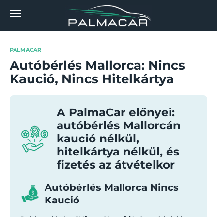
Skip
to
content
PALMACAR
Autóbérlés Mallorca: Nincs
Kaució, Nincs Hitelkártya
A PalmaCar előnyei:
autóbérlés Mallorcán
kaució nélkül,
hitelkártya nélkül, és
fizetés az átvételkor
Autóbérlés Mallorca Nincs
Kaució