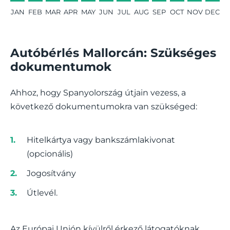
JAN
FEB
MAR
APR
MAY
JUN
JUL
AUG
SEP
OCT
NOV
DEC
Autóbérlés Mallorcán: Szükséges
dokumentumok
Ahhoz, hogy Spanyolország útjain vezess, a
következő dokumentumokra van szükséged:
Hitelkártya vagy bankszámlakivonat
(opcionális)
Jogosítvány
Útlevél.
Az Európai Unión kívülről érkező látogatóknak