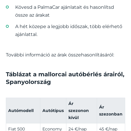
Kövesd a PalmaCar ajánlatait és hasonlítsd
össze az árakat
A hét közepe a legjobb időszak, több elérhető
ajánlattal.
További információ az árak összehasonlításáról:
Táblázat a mallorcai autóbérlés árairól,
Spanyolország
Ár
Ár
Autómodell
Autótípus
szezonon
szezonban
kívül
Fiat 500
Economy
24 €/nap
45 €/nap