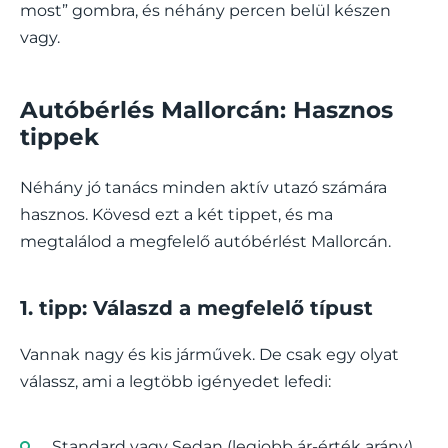
most” gombra, és néhány percen belül készen
vagy.
Autóbérlés Mallorcán: Hasznos
tippek
Néhány jó tanács minden aktív utazó számára
hasznos. Kövesd ezt a két tippet, és ma
megtalálod a megfelelő autóbérlést Mallorcán.
1. tipp: Válaszd a megfelelő típust
Vannak nagy és kis járművek. De csak egy olyat
válassz, ami a legtöbb igényedet lefedi:
Standard vagy Sedan (legjobb ár-érték arány)