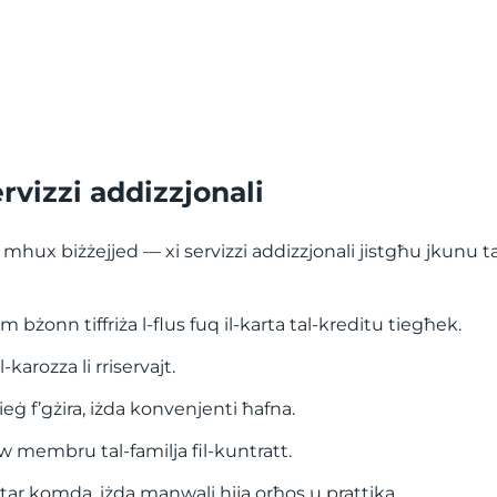
ervizzi addizzjonali
rca mhux biżżejjed — xi servizzi addizzjonali jistgħu jkunu 
żonn tiffriża l-flus fuq il-karta tal-kreditu tiegħek.
-karozza li rriservajt.
eġ f’gżira, iżda konvenjenti ħafna.
w membru tal-familja fil-kuntratt.
tar komda, iżda manwali hija orħos u prattika.