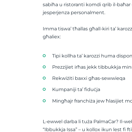
sabiħa u ristoranti komdi qrib il-baħar
jesperjenza personalment.
Imma tiswa’ tħallas għall-kiri ta’ karoz
għaliex:
Tipi kollha ta’ karozzi huma dispon
Prezzijiet irħas jekk tibbukkja mi
Rekwiżiti baxxi għas-sewwieqa
Kumpaniji ta’ fiduċja
Mingħajr franchiża jew ħlasijiet m
L-ewwel darba li tuża PalmaCar? Il-webs
“Ibbukkja Issa” – u kollox ikun lest fi ft