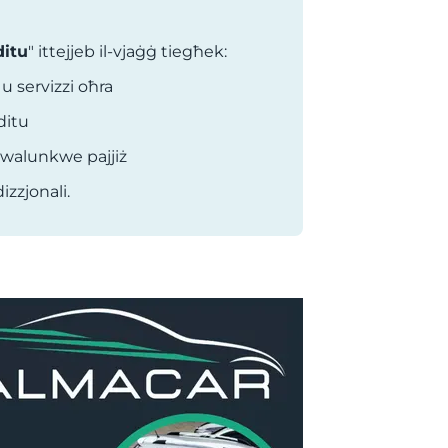
ditu
" ittejjeb il-vjaġġ tiegħek:
 u servizzi oħra
ditu
kwalunkwe pajjiż
izzjonali.