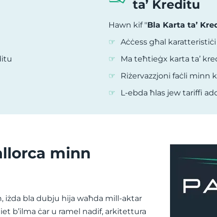
ta’ Kreditu
Hawn kif "
Bla Karta ta’ Kre
Aċċess għal karatteristiċi
ditu
Ma teħtieġx karta ta’ kre
Riżervazzjoni faċli minn 
L-ebda ħlas jew tariffi add
Mallorca minn
, iżda bla dubju hija waħda mill-aktar
jiet b’ilma ċar u ramel nadif, arkitettura