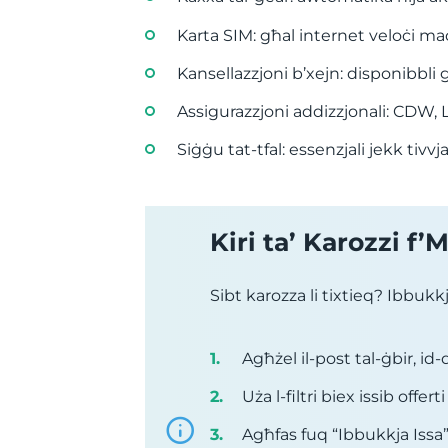
Karta SIM: għal internet veloċi mad
Kansellazzjoni b’xejn: disponibbli 
Assigurazzjoni addizzjonali: CDW, L
Siġġu tat-tfal: essenzjali jekk tivvj
Kiri ta’ Karozzi f
Sibt karozza li tixtieq? Ibbu
Agħżel il-post tal-ġbir, id-da
Uża l-filtri biex issib offer
Agħfas fuq “Ibbukkja Issa”