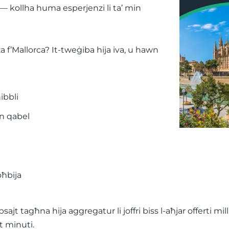
 — kollha huma esperjenzi li ta’ min
za f’Mallorca? It-tweġiba hija iva, u hawn
ibbli
nn qabel
oħbija
ajt tagħna hija aggregatur li joffri biss l-aħjar offerti m
it minuti.