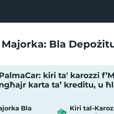
i Majorka: Bla Depożitu
PalmaCar: kiri ta' karozzi f
għajr karta ta’ kreditu, u ħl
ajorka Bla
Kiri tal-Karo