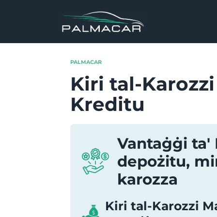
Skip
to
content
PALMACAR
Kiri tal-Karozz
Kreditu
Vantaġġi ta' 
depożitu, min
karozza
Kiri tal-Karozzi M