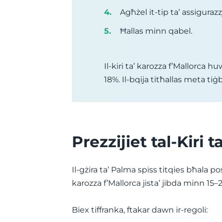
Agħżel it-tip ta’ assigurazz
Ħallas minn qabel.
Il-kiri ta’ karozza f’Mallorca
18%. Il-bqija titħallas meta t
Prezzijiet tal-Kiri 
Il-gżira ta’ Palma spiss titqies bħala pos
karozza f’Mallorca jista’ jibda minn 15–
Biex tiffranka, ftakar dawn ir-regoli: