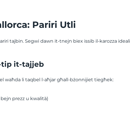
llorca: Pariri Utli
riri tajbin. Segwi dawn it-tnejn biex issib il-karozza ideali
tip it-tajjeb
 waħda li taqbel l-aħjar għall-bżonnijiet tiegħek:
 bejn prezz u kwalità)