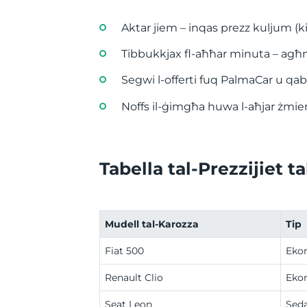
Aktar jiem – inqas prezz kuljum (ki
Tibbukkjax fl-aħħar minuta – agħ
Segwi l-offerti fuq PalmaCar u qabb
Noffs il-ġimgħa huwa l-aħjar żmien 
Tabella tal-Prezzijiet t
Mudell tal-Karozza
Tip
Fiat 500
Eko
Renault Clio
Eko
Seat Leon
Sed