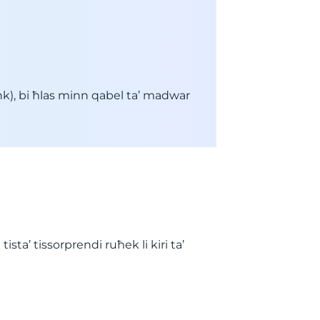
nk), bi ħlas minn qabel ta’ madwar
ista’ tissorprendi ruħek li kiri ta’