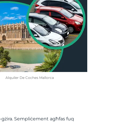
Alquiler De Coches Mallorca
ill-gżira. Sempliċement agħfas fuq