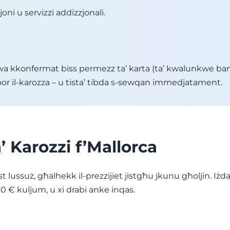
joni u servizzi addizzjonali.
 huwa kkonfermat biss permezz ta’ karta (ta’ kwalunkwe ba
iġbor il-karozza – u tista’ tibda s-sewqan immedjatament.
ta’ Karozzi f’Mallorca
t lussuż, għalhekk il-prezzijiet jistgħu jkunu għoljin. Iżda t
20 € kuljum, u xi drabi anke inqas.