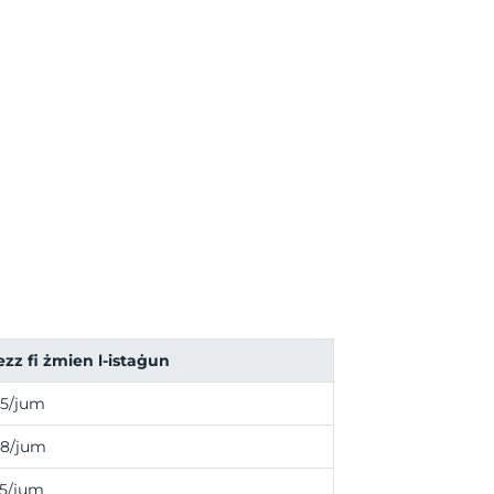
a
ezz fi żmien l-istaġun
5/jum
8/jum
5/jum