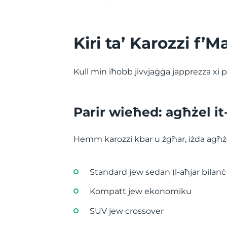
Kiri ta’ Karozzi f’Ma
Kull min iħobb jivvjaġġa japprezza xi pa
Parir wieħed: agħżel it-
Hemm karozzi kbar u żgħar, iżda agħżel
Standard jew sedan (l-aħjar bilanċ
Kompatt jew ekonomiku
SUV jew crossover