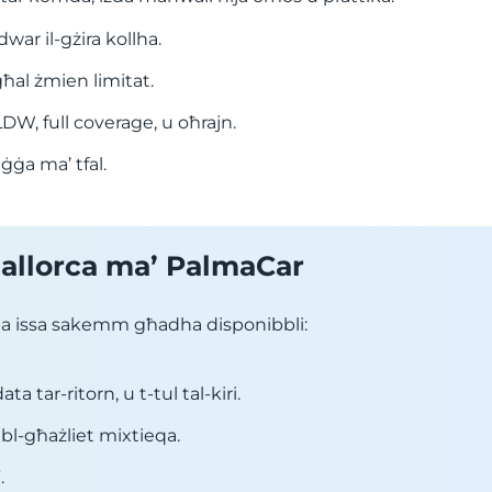
war il-gżira kollha.
għal żmien limitat.
DW, full coverage, u oħrajn.
aġġa ma’ tfal.
’Mallorca ma’ PalmaCar
kkja issa sakemm għadha disponibbli:
ta tar-ritorn, u t-tul tal-kiri.
ti bl-għażliet mixtieqa.
.