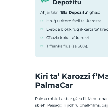
Depożitu
Aħjar tikri "
Bla Depożitu
" għax:
Ħruġ u ritorn faċli tal-karozza
L-ebda blokk fuq il-karta ta’ kre
Għażla kbira ta’ karozzi
Tiffranka flus (sa 60%).
Kiri ta’ Karozzi f’
PalmaCar
Palma mhix l-akbar gżira fil-Mediterran
sbieħ. Pajsaġġi li jidhru bħall-films, baj