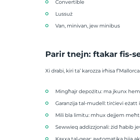
Convertible
Lussuż
Van, minivan, jew minibus
Parir tnejn: ftakar fis-s
Xi drabi, kiri ta’ karozza irħisa f’Mallo
Mingħajr depożitu: ma jkunx hemm b
Garanzija tal-mudell: tirċievi eżatt il
Mili bla limitu: mhux dejjem meħti
Sewwieq addizzjonali: żid ħabib je
Kaxxa tal-gear: awtomatika hija ak