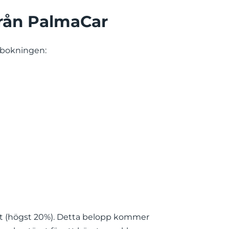
från PalmaCar
l bokningen:
det (högst 20%). Detta belopp kommer