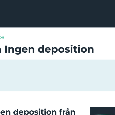
ION
a Ingen deposition
gen deposition från