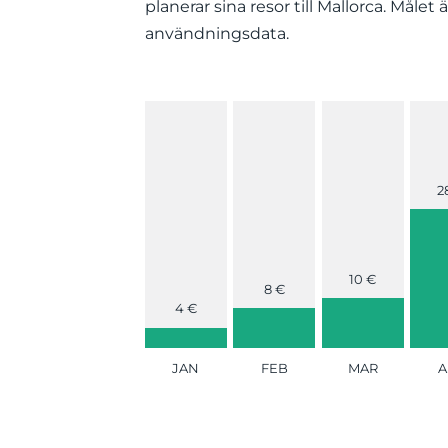
planerar sina resor till Mallorca. Målet
användningsdata.
2
10 €
8 €
4 €
JAN
FEB
MAR
A