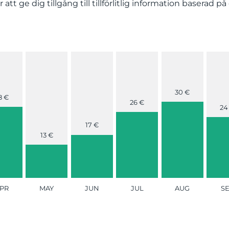
 är att ge dig tillgång till tillförlitlig information basera
30 €
8 €
26 €
24
17 €
13 €
PR
MAY
JUN
JUL
AUG
S