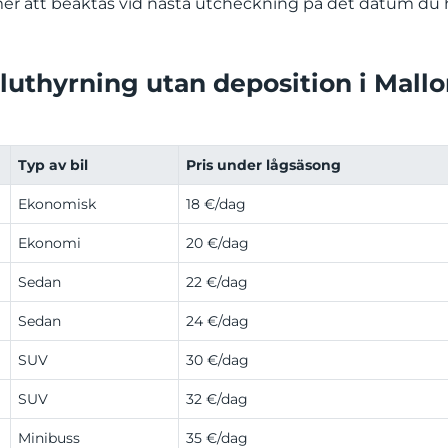
mer att beaktas vid nästa utcheckning på det datum du 
iluthyrning utan deposition i Mall
Typ av bil
Pris under lågsäsong
Ekonomisk
18 €/dag
Ekonomi
20 €/dag
Sedan
22 €/dag
Sedan
24 €/dag
SUV
30 €/dag
SUV
32 €/dag
Minibuss
35 €/dag