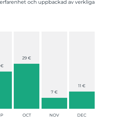
d på erfarenhet och uppbackad av verkliga
29 €
 €
11 €
7 €
EP
OCT
NOV
DEC