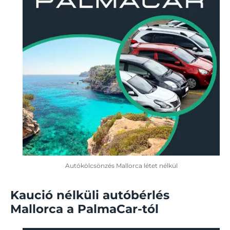
Autókölcsönzés Mallorca létet nélkül
Kaució nélküli autóbérlés
Mallorca a PalmaCar-tól