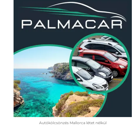
Autókölcsönzés Mallorca létet nélkül