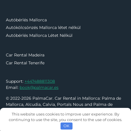
Autóbérlés Mallorca
Autókölcsönzés Mallorca létet nélkül
Autóbérlés Mallorca Létet Nélkül
Car Rental Madeira
Car Rental Tenerife
Support:
+447488811308
Email:
book@palmacar.es
© 2022-2026 PalmaCar. Car Rental in Mallorca: Palma de
Mallorca, Alcudia, Calvia, Portals Nous and Palma de
Mallorca Airport
This website uses cookies to improve user experience. By
continuing to use the site, you consent to the use of cookies.
OK