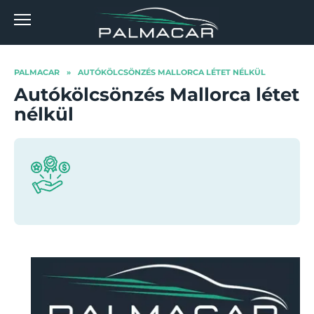
Skip
to
content
PALMACAR
»
AUTÓKÖLCSÖNZÉS MALLORCA LÉTET NÉLKÜL
Autókölcsönzés Mallorca létet
nélkül