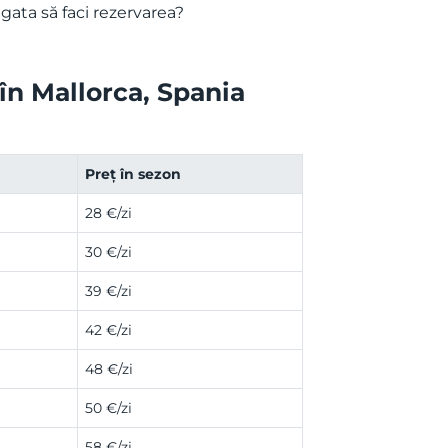
gata să faci rezervarea?
 în Mallorca, Spania
Preț în sezon
28 €/zi
30 €/zi
39 €/zi
42 €/zi
48 €/zi
50 €/zi
58 €/zi