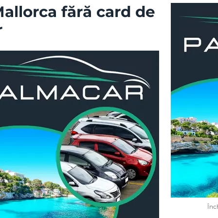
Mallorca fără card de
r
Înc