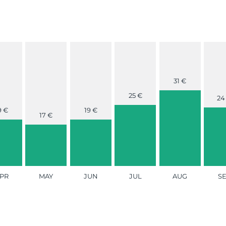
31 €
25 €
24
9 €
19 €
17 €
PR
MAY
JUN
JUL
AUG
S