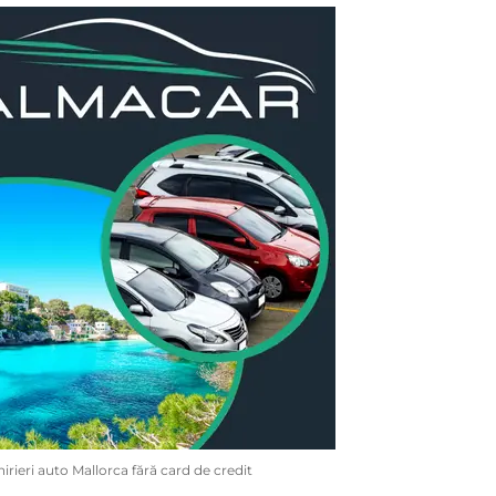
hirieri auto Mallorca fără card de credit