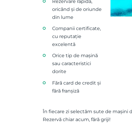
Rezervare rapidă,
oricând și de oriunde
din lume
Companii certificate,
cu reputație
excelentă
Orice tip de mașină
sau caracteristici
dorite
Fără card de credit și
fără franșiză
În fiecare zi selectăm sute de mașini d
Rezervă chiar acum, fără griji!