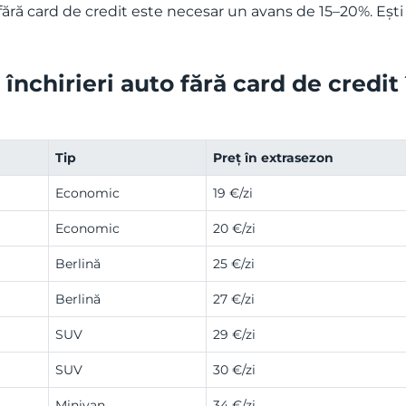
fără card de credit este necesar un avans de 15–20%. Ești 
închirieri auto fără card de credit
Tip
Preț în extrasezon
Economic
19 €/zi
Economic
20 €/zi
Berlină
25 €/zi
Berlină
27 €/zi
SUV
29 €/zi
SUV
30 €/zi
Minivan
34 €/zi