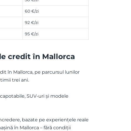
60 €/zi
92 €/zi
95 €/zi
de credit în Mallorca
dit în Mallorca, pe parcursul lunilor
timii trei ani.
decapotabile, SUV-uri și modele
 încredere, bazate pe experiențele reale
așină în Mallorca – fără condiții