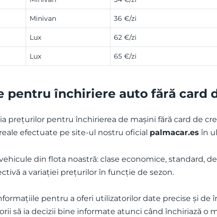
Minivan
36 €/zi
Lux
62 €/zi
Lux
65 €/zi
e pentru închiriere auto fără card 
ia prețurilor pentru închirierea de mașini fără card de cre
reale efectuate pe site-ul nostru oficial
palmacar.es
în ul
e vehicule din flota noastră: clase economice, standard, 
ivă a variației prețurilor în funcție de sezon.
formațiile pentru a oferi utilizatorilor date precise și de
orii să ia decizii bine informate atunci când închiriază o m