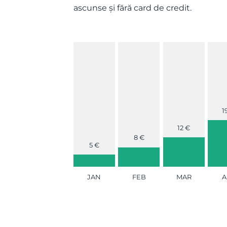
ascunse și fără card de credit.
1
12 €
8 €
5 €
JAN
FEB
MAR
A