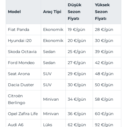
Düşük
Yüksek
Model
Araç Tipi
Sezon
Sezon
Fiyatı
Fiyatı
Fiat Panda
Ekonomik
19 €/gün
28 €/gün
Hyundai i20
Ekonomik
20 €/gün
30 €/gün
Skoda Octavia
Sedan
25 €/gün
39 €/gün
Ford Mondeo
Sedan
27 €/gün
42 €/gün
Seat Arona
SUV
29 €/gün
48 €/gün
Dacia Duster
SUV
30 €/gün
50 €/gün
Citroën
Minivan
34 €/gün
58 €/gün
Berlingo
Opel Zafira Life
Minivan
36 €/gün
60 €/gün
Audi A6
Lüks
62 €/gün
92 €/gün