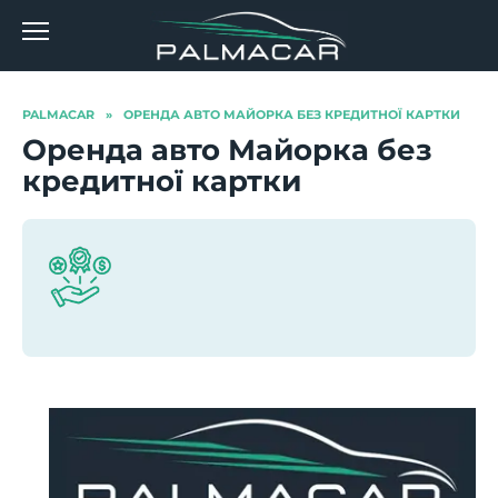
Перейти
до
вмісту
PALMACAR
»
ОРЕНДА АВТО МАЙОРКА БЕЗ КРЕДИТНОЇ КАРТКИ
Оренда авто Майорка без
кредитної картки